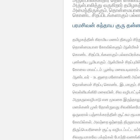
அருள்பாலிக்கிறார் தென் கைலாயம
அருள்பாலித்து வருகிறார் தமிழகத
அமைந்திருக்கும், தொன்மையான
கொண்ட சிறப்பிடங்களாகும் பல்
பரமசிவன் கந்தாய குரு தன்
தமிழகத்தின் கிராமிய மணம் திகழும் சிற்ற
தொன்மையான கோவில்களும் ஆன்மீகச் 
கொண்ட சிறப்பிடங்களாகும் பல்லாயிரக
புண்ணிய பூமியாகும். ஆன்மிகச் சிறப்பும
கோவை மாவட்டம். பூண்டி மலையடிவாரம் அ
ஆண்டவர் – உடனுறை மனோன்மணி அம்மை
தொன்மைச் சிறப்பு கொண்ட இடமாகும். சித
வெள்ளியங்கிரி மலையின். சிவ வழிபாட்டில
அருஉருவவழிபாடு என மூவகை இருந்தாலும
மனக்கண் முன் தோன்றுவது சிவலிங்கமேயா
ஒருவரால் பஞ்சாக்கரத்தின் சூட்சும ரூபம
கோயில்கள், அவற்றை ஒற்றைத் திருநாமம
திருப்பெயரினைச் சூட்டி வழிபடப்பட்ட எ
சிவரூபமாகவே பக்தர்கள் போற்றி வணங்கி