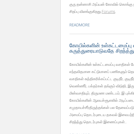
குரு தன்னாசி அய்யன் கோவில் கொங்கு நா
சிறப்பு விளங்குகிறது.
Forums
.
READMORE
கோயில்களின் உள்கட்டமைப்பு 
கருத்துரையாடுவதே சிறந்த்த
கோயில்களின் உள்கட்டமைப்பு வசதிகள் ம
எந்தவிதமான கட்டுமானப் பணிகளும் தொட
வசதிகள் சுத்திகரிக்கப்பட்ட குடிநீர், குட
வெண்ணீர், பக்தர்கள் தங்கும் விடுதி, இ
மின்வசதியும், திருமண மண்டபம், இ புக்
கோயில்களின் ஆலயச்சூளலில் அடிப்படை 
சமுதாயச்சீர்திருத்தங்கள் பல தேவைப்ப
அமைப்பு தொடர்புடைய தகவல் இவைபற்றி
சிறந்த்து தொடர்புகள் இணைப்புகள்..