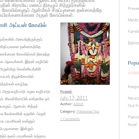
் வெள்ளியங்கிரி ஆண்டவர் சுயம்பு மூர்த்தியாக
்தின் கிராமிய மணம் திகழும் சிற்றூர்களில்
Preven
 கோவில்களும் ஆன்மீகச் சிறப்புகளை தன்னகத்தே
லாயிரக்கணக்கான அருள் கோயில்கள்.
Medic
னாசி அய்யன் கோவில்
Famili
ூர்களில் அமைந்திருக்கும்,
Babie
சிறப்புகளை தன்னகத்தே
்கணக்கான கோவில்கள் நிறைந்த
ிக்க ஆலயங்கள், இதன் வழியில்
Popu
ருள்மிகு வெள்ளியங்கிரி
யார் திருக்கோவில்
்தர்கள் வாழ்ந்த
Keepi
் அரூபவழிபாடு, உருவ வழிபாடு,
Posted:
july 17, 2011
Neuro
், சிவன்கோயில் என்றாலே நம்
Author:
Admin
Out F
கும். ஆனால், சித்தர்
Category:
Preventive Tips
ாக வேல்களின் உருவில் அருள்
Planni
1 Comments
ாக பரமசிவன் என்னும்
Now!
ம்பெருமானை, இன்றும்
டும் தலம் பரமசிவன் கந்தாய