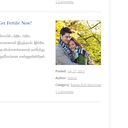
1 Comments
et Fertile Now!
ோயில் பற்றிய அரிய
சனைகள் இருந்தால், இங்கே
ற விமர்சனங்களைத் தவிர்த்து
த்துவீர்களென எண்ணுகின்றேன்.
Posted:
July 17, 2011
Author:
Admin
Category:
Babies And Mommies
1 Comments