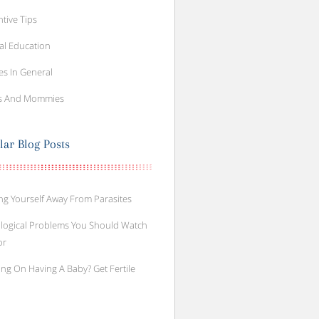
tive Tips
al Education
es In General
s And Mommies
lar Blog Posts
ng Yourself Away From Parasites
logical Problems You Should Watch
or
ng On Having A Baby? Get Fertile