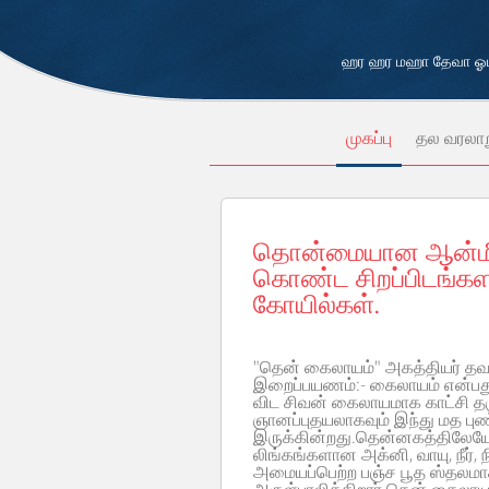
ஹர ஹர மஹா தேவா ஓம்
முகப்பு
தல வரலா
தொன்மையான ஆன்மீக
கொண்ட சிறப்பிடங்கள
கோயில்கள்.
"தென் கைலாயம்" அகத்தியர் தவம
இறைப்பயணம்:- கைலாயம் என்பத
விட சிவன் கைலாயமாக காட்சி த
ஞானப்புதயலாகவும் இந்து மத பு
இருக்கின்றது.தென்னகத்திலேயே ம
லிங்கங்களான அக்னி, வாயு, நீர்,
அமையப்பெற்ற பஞ்ச பூத ஸ்தலமா