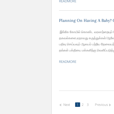
READMORE
Planning On Having A Baby? G
.இங்கே கோயில் கொண்ட வரலாற்றையும் க
தகவல்களை,ஏதாவது கருத்துக்கள்/ஆலோ
பதிவு செய்யவும் ஆலயம் பற்றிய தேவையற்
தங்கள் பக்தியை மக்களிற்கு வெளிப்படு
READMORE
Next
1
2
3
Previous