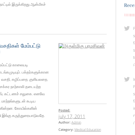
ட்டில் இருக்கிறது.ஆன்மீகச்
Rece
P
f
வசதிகள் மேம்பட்டு
s
ு
t
ேம்பட்டு காலையடி
(
ங்கமுடியும். பக்தர்களுக்கான
ிநீர் வசதி, கழிப்பறை, குளியலறை,
I
ருசக்கர நாற்காலி தடையற்ற
P
கிங், கட்டணச் சலுகை. எனவே
மாற்றங்களுடன் கூடிய
f
டுகின்றன. கோயில்களின்
Posted:
 இங்கு கருத்துரையாடுவதே
n
july 17, 2011
Author:
Admin
(
Category:
Medical Education