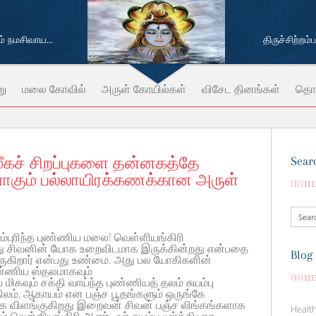
 நமசிவாய...
திருச்சிற்றம
று
மலை கோவில்
அருள் கோயில்கள்
விசேட தினங்கள்
தொட
ச் சிறப்புகளை தன்னகத்தே
Sear
ாகும் பல்லாயிரக்கணக்கான அருள்
்புரிந்த புண்ணிய மலை! வெள்ளியங்கிரி
ு சிவனின் யோக உறைவிடமாக இருக்கின்றது என்பதை
Blog
ருகிறார் என்பது உண்மை. அது பல யோகிகளின்
ண்ணிய ஸ்தலமாகவும்
ிகவும் சக்தி வாய்ந்த புண்ணியத் தலம் சுயம்பு
 நிலம், ஆகாயம் என பஞ்ச பூதங்களும் ஒருங்கே
க விளங்குகிறது இறைவன் சிவன் பஞ்ச லிங்கங்களாக
Health