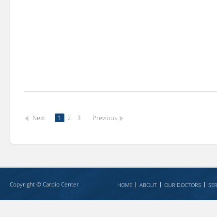
Next
1
2
3
Previous
Copyright ©
Cardio Center
HOME
ABOUT
OUR DOCTORS
SER