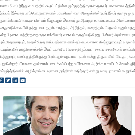
ிவன் (Śiva) இந்து சமயத்தில் கூறப்பட்டுள்ள மும்மூர்த்திகளுள் ஒருவர். சைவசமயத்தின் ம
றப்பும் இல்லாத பரம்பொருளாதலால் பரமசிவன் என அழைக்கின்றனர்.இவர் தனது ஒரு 
ருவாக்கினாரெனவும், பின்னர் இருவரும் இணைந்து ஆனந்த தாண்டவமாடி அண்டசராச
னது உடுக்கையிலிருந்து படைத்தல், காத்தல், அழித்தல், மறைத்தல், அருளல் எனும் ஐந
ன்ற பிரணவ மந்திரத்தை உருவாக்கினார் எனவும் கருதப்படுகிறது. பின்னர் அன்னை பரா
ிரம்மதேவரையும், அதன்பிறகு காப்பதற்காக காக்கும் கடவுளான விஷ்ணுவையும் உருவாக்க
டவுள்களில் ஊழிகாலத்தில் இவர் மட்டுமே நிலைத்திருப்பவராதலால் சதாசிவன் எனப்படுகி
ிஷ்ணுவும், வலப்புறத்திலிருந்து பிரம்மரும் உருவானார்கள் என்று திருமாலின் அவதார
ூறுகின்றார். பிரம்மன் தன்னால் படைக்கப்பெற்ற உயிர்களை அழிக்க ஈசனிடம் வேண்டிநி
ும்மூர்த்திகளில் அழிக்கும் கடவுளான ருத்திரன் உதித்தார் என்று வாயு புராணம் கூறுகின்