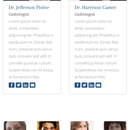
Dr. Jefferson Pinler
Dr. Harrison Camer
Cadiologist
Cadiologist
Lorem ipsum dolor sit
Lorem ipsum dolor sit
amet, consectetur
amet, consectetur
adipiscing elit. Phasellus in
adipiscing elit. Phasellus in
vestibulum mi. Donec felis
vestibulum mi. Donec felis
nunc, placerat quis varius
nunc, placerat quis varius
quis, posuere sed velit. In
quis, posuere sed velit. In
convallis pulvinar rutrum.
convallis pulvinar rutrum.
Suspendisse nec mi lectus,
Suspendisse nec mi lectus,
at fermentum felis.
at fermentum felis.