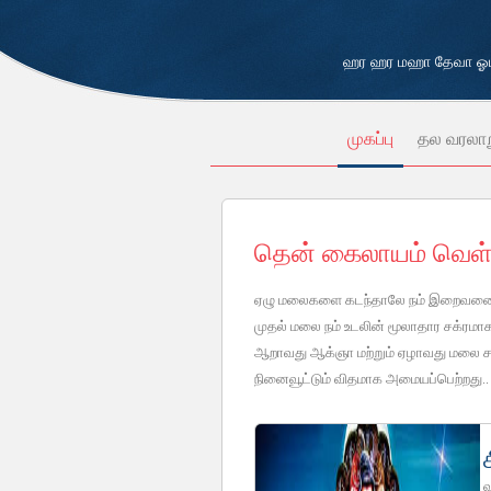
ஹர ஹர மஹா தேவா ஓம்
முகப்பு
தல வரலா
தென் கைலாயம் வெள்ள
ஏழு மலைகளை கடந்தாலே நம் இறைவனை தரி
முதல் மலை நம் உடலின் மூலாதார சக்ரமா
ஆறாவது ஆக்ஞா மற்றும் ஏழாவது மலை சஹா
நினைவூட்டும் விதமாக அமையப்பெற்றது..
ஹ