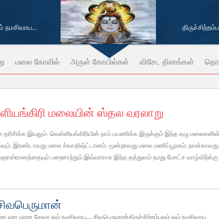
 நமசிவாய...
திருச்சிற்றம
று
மலை கோவில்
அருள் கோயில்கள்
விசேட தினங்கள்
தொட
ியங்கிரி மலையின் ஸ்தல வரலாறு
சிக்க இயலும். வெள்ளியங்கிரியின் நாம் பயணிக்க இருக்கும் இந்த ஏழு மலைகளின்
கவும், இரண்டாவது மலை ச்வாதிஷ்ட்டானம், மூன்றாவது மலை மணிப்பூரகம், நான்காவது
ஸ்ரானத்தையும் பறைசாற்றும்.இவ்வாராக இந்த தத்துவம் நமது மோட்ச வாழ்விற்க்கு 
சிவபெருமான்
ர ஹர மஹா தேவா ஓம் நமசிவாய... சிவபெருமான்திருச்சிற்றம்பலம் ஓம் நமசிவாய