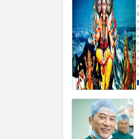
ச
இ
உ
த
எ
ப
க
வ
க
ம