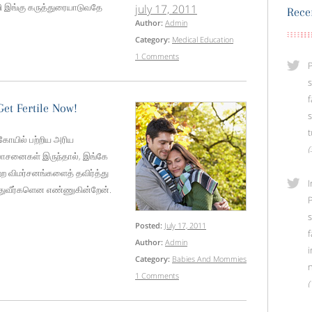
 இங்கு கருத்துரையாடுவதே
july 17, 2011
Rece
Author:
Admin
Category:
Medical Education
1 Comments
P
f
et Fertile Now!
s
t
ோயில் பற்றிய அரிய
(
சனைகள் இருந்தால், இங்கே
ற விமர்சனங்களைத் தவிர்த்து
I
த்துவீர்களென எண்ணுகின்றேன்.
P
Posted:
July 17, 2011
f
Author:
Admin
Category:
Babies And Mommies
n
1 Comments
(