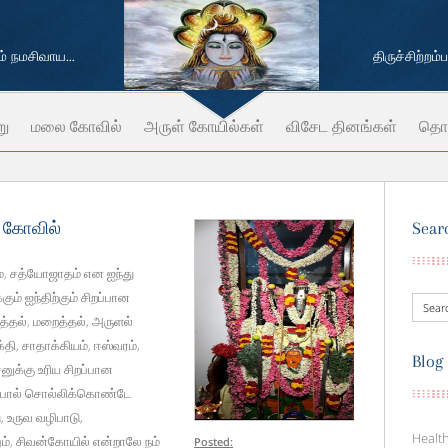
 நமசிவாய...
திருச்சிற்றம
று
மலை கோவில்
அருள் கோயில்கள்
விசேட தினங்கள்
தொட
் கோவில்
Sear
், சத்யோஜாதம் என ஐந்து
் ஐந்திற்கும் சிறப்பான
த்தல், மறைத்தல், அருளல்
தி, சாதாக்கியம், ஈஸ்வரம்,
Blog
னுக்கு உரிய சிறப்பான
து போல் சொல்லிக்கொண்டே
, உருவ வழிபாடு,
Health
், சிவன்கோயில் என்றாலே நம்
Posted: