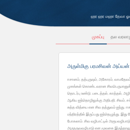
ஹர ஹர மஹா தேவா ஓம்
முகப்பு
தல வரலா
அருள்மிகு பரமசிவன் அய்யன
ஈசானம், தத்புருஷம், அகோரம், வாமதேவம
முகங்கள் கொண்டவரான சிவபெருமானுக்கும
தொடர்பு உண்டு. படைத்தல், காத்தல், அழி
ஆகிய ஐந்தொழிலுக்கு அதிபதி. சிவம், சக்
சுத்த வித்யை என சிவ தத்துவம் ஐந்து. ஈச
மந்திரத்தில் இருப்பது ஐந்தெழுத்து. இ
போகலாம். சிவ வழிபாட்டில் அரூபவழிபாடு
அருஉருவவழிபாடு என மூவகை இருந்தாலும