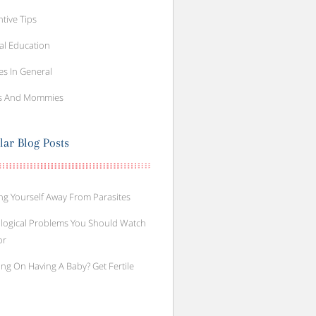
tive Tips
al Education
es In General
s And Mommies
lar Blog Posts
ng Yourself Away From Parasites
logical Problems You Should Watch
or
ng On Having A Baby? Get Fertile