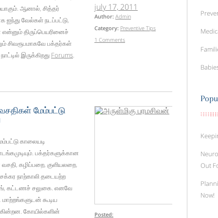
july 17, 2011
கும். ஆனால், சித்தர்
Preven
Author:
Admin
க ஐந்து வேல்கள் நடப்பட்டு,
Category:
Preventive Tips
Medic
என்னும் திருப்பெயரினைச்
1 Comments
ும் சிவரூபமாகவே பக்தர்கள்
Famili
ாட்டில் இருக்கிறது
Forums
.
Babie
Popu
வசதிகள் மேம்பட்டு
ு
Keepi
ேம்பட்டு காலையடி
ங்கமுடியும். பக்தர்களுக்கான
Neuro
ிநீர் வசதி, கழிப்பறை, குளியலறை,
Out F
ருசக்கர நாற்காலி தடையற்ற
Planni
கிங், கட்டணச் சலுகை. எனவே
Now!
மாற்றங்களுடன் கூடிய
டுகின்றன. கோயில்களின்
Posted: