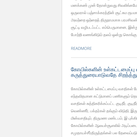
மனக்கண் முன் தோன்றுவது சிவலிங்கமேயா
ஒருவரால் பஞ்சாக்கரத்தின் சூட்சும ரூபமா
அவற்றை ஒற்றைத் திருநாமமாக பரமசிவன் 
சூட்டி வழிபடப்பட்ட எம்பெருமானை, இன்ற
போற்றி வணங்கிடும் தலம் ஒன்று கொங்கு ந
READMORE
கோயில்களின் உள்கட்டமைப்பு 
கருத்துரையாடுவதே சிறந்த்த
கோயில்களின் உள்கட்டமைப்பு வசதிகள் ம
எந்தவிதமான கட்டுமானப் பணிகளும் தொட
வசதிகள் சுத்திகரிக்கப்பட்ட குடிநீர், குட
வெண்ணீர், பக்தர்கள் தங்கும் விடுதி, இ
மின்வசதியும், திருமண மண்டபம், இ புக்
கோயில்களின் ஆலயச்சூளலில் அடிப்படை 
சமுதாயச்சீர்திருத்தங்கள் பல தேவைப்ப